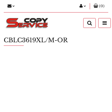
(
0
)
Zaloguj się
Zarejestruj się
Dodaj zgłoszenie
CBLC3619XL/M-OR