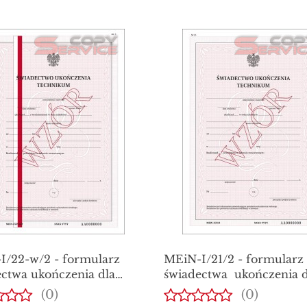
I/22-w/2 - formularz
MEiN-I/21/2 - formularz
ctwa ukończenia dla
świadectwa ukończenia d
ów technikum – z
uczniów technikum,
(0)
(0)
nieniem, świadectwo z
świadectwo z zabezpiecz