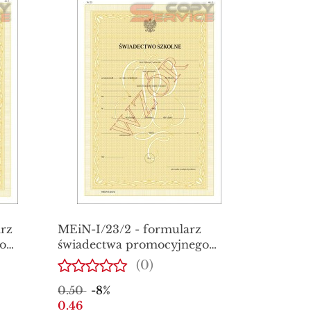
rz
MEiN-I/23/2 - formularz
o
świadectwa promocyjnego
szkolnego dla uczniów
(0)
a
branżowej szkoły I stopnia
0.50
-8%
0.46