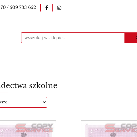
 70 / 509 733 652
okopiarki
Pieczątki
Druki szkolne
E-le
uczycielskie
Kawa
Materiały eksploatacyjne
ntakt
Produkty
i
Druki szkolne
E-legitymacje szkolne
E-l
Bestsellery
Kontakt
Produkty
adectwa szkolne