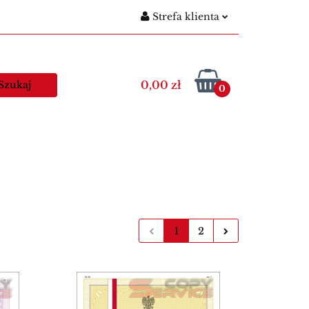
Strefa klienta
gitymacje szkolne
Zaloguj się
Nowości
Zarejestruj się
0,00 zł
0
Dodaj zgłoszenie
egitymacje nauczycielskie
Kawa
1
2