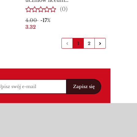
ogólnokształcącego dla
(0)
niem
młodzieży
4.00
-17%
3.32
1
2