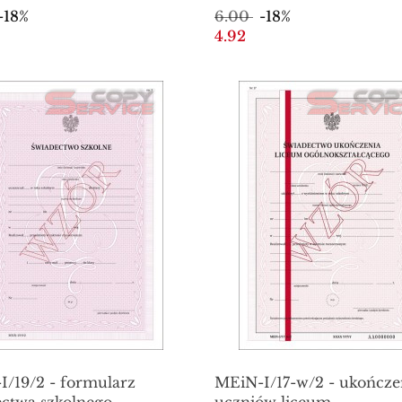
-18%
6.00
-18%
pieczeniami
4.92
/19/2 - formularz
MEiN-I/17-w/2 - ukończe
ctwa szkolnego
uczniów liceum