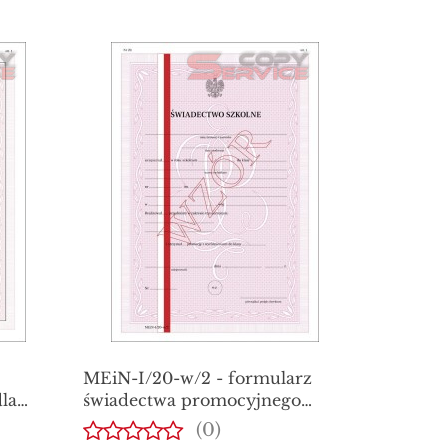
MEiN-I/20-w/2 - formularz
la
świadectwa promocyjnego
szkolnego dla uczniów
(0)
eniami
technikum