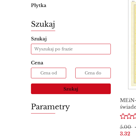
Płytka
Szukaj
Szukaj
Cena
Szukaj
MEiN-
Parametry
świade
ukończ
stopni
5.00
zabez
3.32