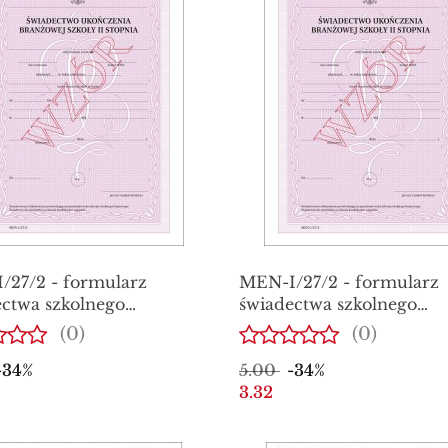
/27/2 - formularz
MEN-I/27/2 - formularz
ctwa szkolnego
świadectwa szkolnego
zenia dla uczniów
ukończenia dla uczniów
(0)
(0)
wej szkoły II stopnia
branżowej szkoły II stopn
-34%
5.00
-34%
3.32