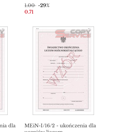
1.00
-29%
0.71
nia dla
MEiN-I/16/2 - ukończenia dla
uczniów liceum