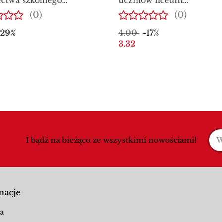
cyjnego dla uczniów
ogólnokształcącego dla
(0)
(0)
ikum
młodzieży – z wyróżnie
-29%
4.00
-17%
3.32
I bądź na bieżąco ze wszystkimi nowościami!
macje
a