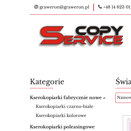
graweron@graweron.pl
+48 14 623 01
Kontakt
Kser
E-legitymacje na
Bestsellery
Ko
Kontakt
Kserokopiarki
Pieczątk
Materiały eksploatacyjne
Nowości
Kategorie
Świ
Kserokopiarki fabrycznie nowe
Kserokopiarki czarno-białe
Kserokopiarki kolorowe
Kserokopiarki poleasingowe