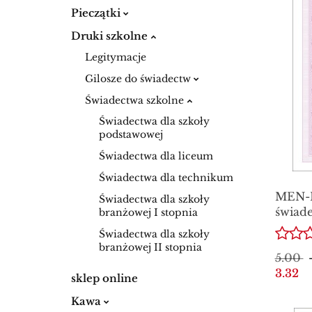
Pieczątki
Druki szkolne
Legitymacje
Gilosze do świadectw
Świadectwa szkolne
Świadectwa dla szkoły
podstawowej
Świadectwa dla liceum
Świadectwa dla technikum
MEN-I
Świadectwa dla szkoły
świade
branżowej I stopnia
ukońc
Świadectwa dla szkoły
branżo
branżowej II stopnia
5.00
3.32
sklep online
Kawa