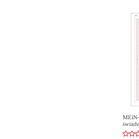
MEiN-
świade
uczni
wyróż