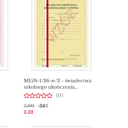
MEiN-I/26-w/2 - świadectwa
szkolnego ukończenia
branżowej szkoły I stopniaz
(0)
ia
wyróżnieniem, świadectwo z
5.00
-34%
zabezpieczeniami
3.32