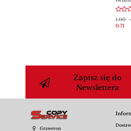
promo
techn
1.00
0.71
Zapisz się do
Newslettera
Infor
Dostaw
Graweron