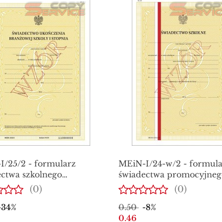
I/25/2 - formularz
MEiN-I/24-w/2 - formula
ctwa szkolnego
świadectwa promocyjneg
enia branżowej szkoły I
szkolnego dla uczniów
(0)
(0)
a, świadectwo z
branżowej szkoły I stopni
-34%
0.50
-8%
pieczeniami
0.46