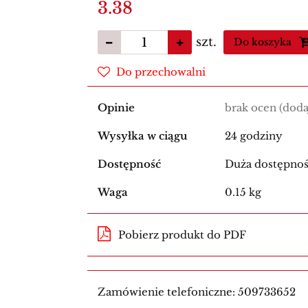
3.38
szt.
Do koszyka
Do przechowalni
Opinie
brak ocen
(doda
Wysyłka w ciągu
24 godziny
Dostępność
Duża dostępno
Waga
0.15 kg
Pobierz produkt do PDF
Zamówienie telefoniczne: 509733652