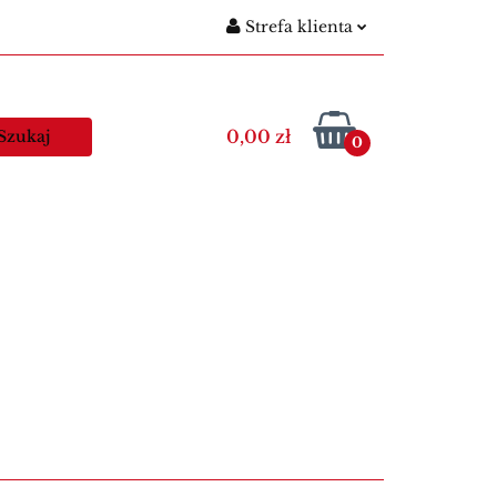
Strefa klienta
gitymacje szkolne
Zaloguj się
Nowości
Zarejestruj się
0,00 zł
0
Dodaj zgłoszenie
egitymacje nauczycielskie
Kawa