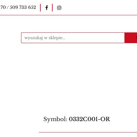
 70 / 509 733 652
okopiarki
Pieczątki
Druki szkolne
E-le
uczycielskie
Kawa
Materiały eksploatacyjne
ntakt
Produkty
i
Druki szkolne
E-legitymacje szkolne
E-l
Bestsellery
Kontakt
Produkty
Symbol:
0332C001-OR