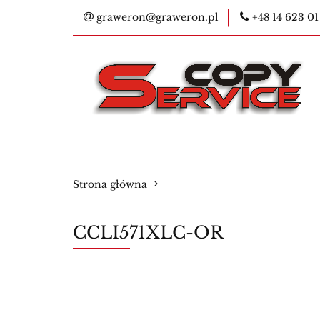
graweron@graweron.pl
+48 14 623 01
Kontakt
Kser
E-legitymacje na
Bestsellery
Ko
Kontakt
Kserokopiarki
Pieczątk
Strona główna
Materiały eksploatacyjne
Nowości
CCLI571XLC-OR