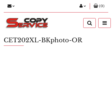
(
0
)
Zaloguj się
Zarejestruj się
Dodaj zgłoszenie
CET202XL-BKphoto-OR