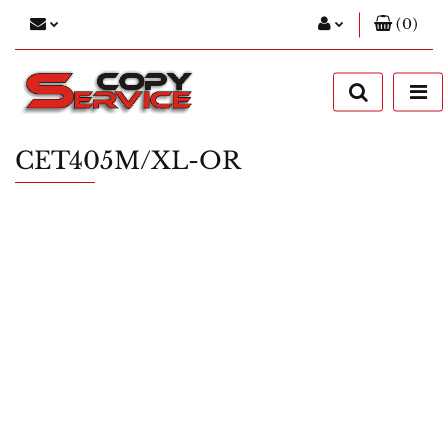
(
0
)
Zaloguj się
Zarejestruj się
Dodaj zgłoszenie
CET405M/XL-OR