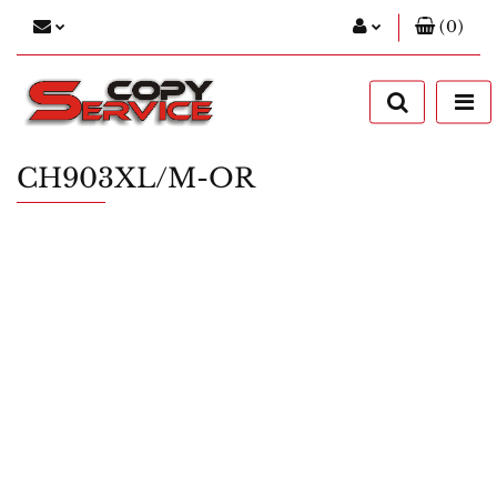
(
0
)
Zaloguj się
Zarejestruj się
Dodaj zgłoszenie
CH903XL/M-OR