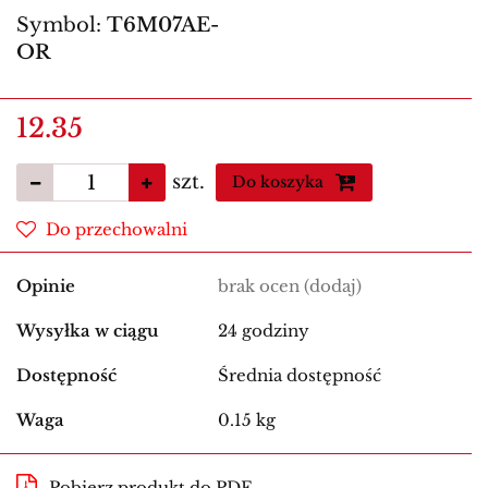
Symbol:
T6M07AE-
OR
12.35
szt.
Do koszyka
Do przechowalni
Opinie
brak ocen
(dodaj)
Wysyłka w ciągu
24 godziny
Dostępność
Średnia dostępność
Waga
0.15 kg
Pobierz produkt do PDF