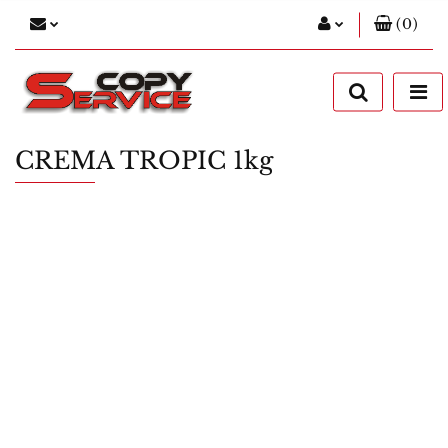
(
0
)
Zaloguj się
Zarejestruj się
Dodaj zgłoszenie
CREMA TROPIC 1kg