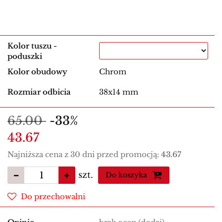
Kolor tuszu -
poduszki
Kolor obudowy
Chrom
Rozmiar odbicia
38x14 mm
65.00
-33%
43.67
Najniższa cena z 30 dni przed promocją:
43.67
szt.
Do koszyka
Do przechowalni