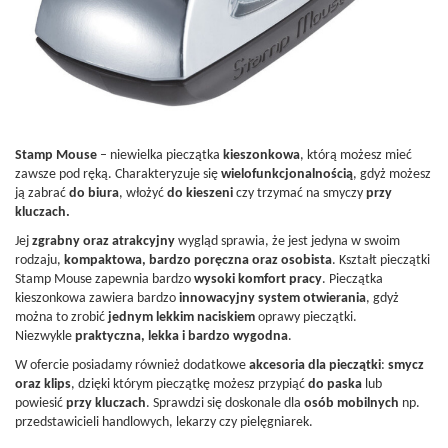
Stamp Mouse
– niewielka pieczątka
kieszonkowa
, którą możesz mieć
zawsze pod ręką. Charakteryzuje się
wielofunkcjonalnością
, gdyż możesz
ją zabrać
do
biura
, włożyć
do kieszeni
czy trzymać na smyczy
przy
kluczach.
Jej
zgrabny oraz atrakcyjny
wygląd sprawia, że jest jedyna w swoim
rodzaju,
kompaktowa, bardzo poręczna oraz osobista
. Kształt pieczątki
Stamp Mouse zapewnia bardzo
wysoki komfort pracy
. Pieczątka
kieszonkowa zawiera bardzo
innowacyjny system otwierania
, gdyż
można to zrobić
jednym lekkim naciskiem
oprawy pieczątki.
Niezwykle
praktyczna, lekka i bardzo wygodna
.
W ofercie posiadamy również dodatkowe
akcesoria dla pieczątki
:
smycz
oraz klips
, dzięki którym pieczątkę możesz przypiąć
do
paska
lub
powiesić
przy kluczach
. Sprawdzi się doskonale dla
osób mobilnych
np.
przedstawicieli handlowych, lekarzy czy pielęgniarek.