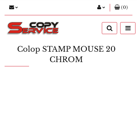
(
0
)
Zaloguj się
Zarejestruj się
Dodaj zgłoszenie
Colop STAMP MOUSE 20
CHROM