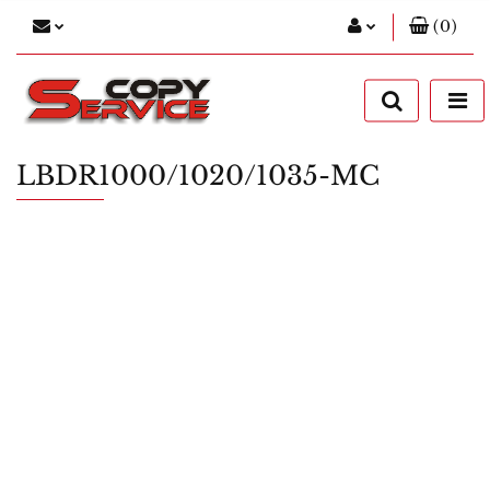
(
0
)
Zaloguj się
Zarejestruj się
Dodaj zgłoszenie
LBDR1000/1020/1035-MC