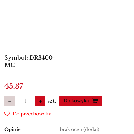
Symbol:
DR3400-
MC
45.37
szt.
Do koszyka
Do przechowalni
Opinie
brak ocen
(dodaj)