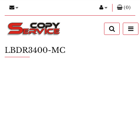
(
0
)
Zaloguj się
Zarejestruj się
Dodaj zgłoszenie
LBDR3400-MC