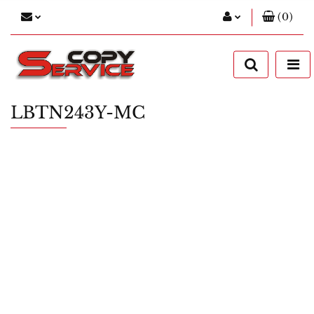
(
0
)
Zaloguj się
Zarejestruj się
Dodaj zgłoszenie
LBTN243Y-MC