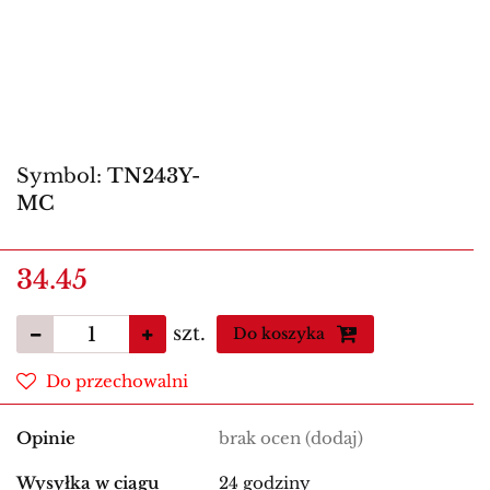
Symbol:
TN243Y-
MC
34.45
szt.
Do koszyka
Do przechowalni
Opinie
brak ocen
(dodaj)
Wysyłka w ciągu
24 godziny