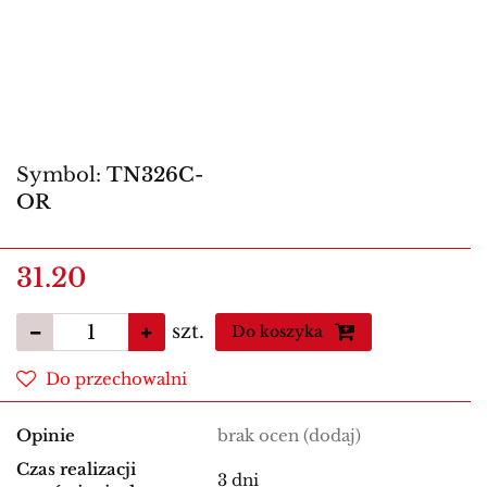
Symbol:
TN326C-
OR
31.20
szt.
Do koszyka
Do przechowalni
Opinie
brak ocen
(dodaj)
Czas realizacji
3 dni