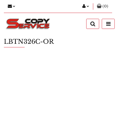
(
0
)
Zaloguj się
Zarejestruj się
Dodaj zgłoszenie
LBTN326C-OR