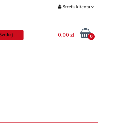
Strefa klienta
gitymacje szkolne
Zaloguj się
Nowości
Zarejestruj się
0,00 zł
0
Dodaj zgłoszenie
egitymacje nauczycielskie
Kawa