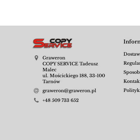
Infor
Dostaw
Graweron
Regula
COPY SERVICE Tadeusz
Malec
Sposob
ul. Mościckiego 188, 33-100
Kontak
Tarnów
Polityk
graweron@graweron.pl
+48 509 733 652