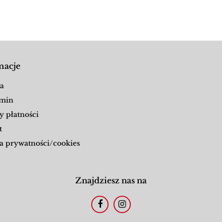
macje
a
min
y płatności
t
a prywatności/cookies
Znajdziesz nas na