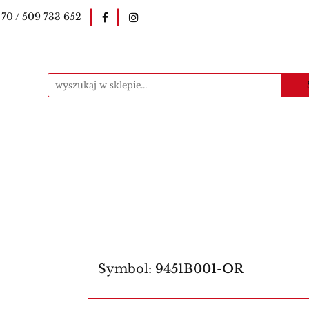
 70 / 509 733 652
okopiarki
Pieczątki
Druki szkolne
E-le
uczycielskie
Kawa
Materiały eksploatacyjne
ntakt
Produkty
i
Druki szkolne
E-legitymacje szkolne
E-l
Bestsellery
Kontakt
Produkty
Symbol:
9451B001-OR