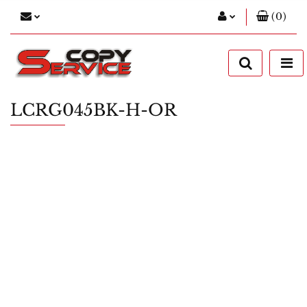
(
0
)
Zaloguj się
Zarejestruj się
Dodaj zgłoszenie
LCRG045BK-H-OR