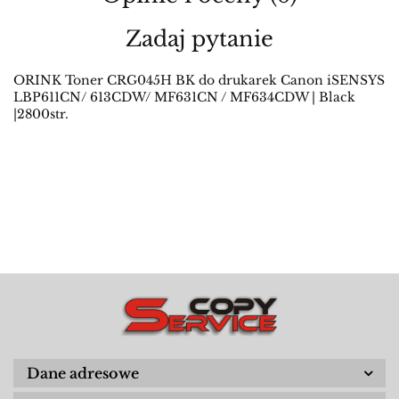
Zadaj pytanie
ORINK Toner CRG045H BK do drukarek Canon iSENSYS
LBP611CN/ 613CDW/ MF631CN / MF634CDW | Black
|2800str.
Dane adresowe