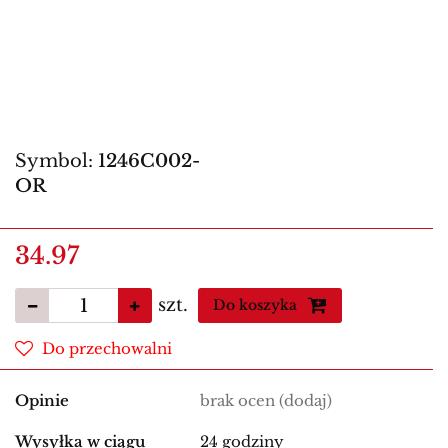
Symbol:
1246C002-
OR
34.97
szt.
Do koszyka
Do przechowalni
Opinie
brak ocen
(dodaj)
Wysyłka w ciągu
24 godziny