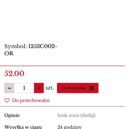
Symbol:
1253C002-
OR
52.00
szt.
Do koszyka
Do przechowalni
Opinie
brak ocen
(dodaj)
Wysyłka w ciągu
24 godziny