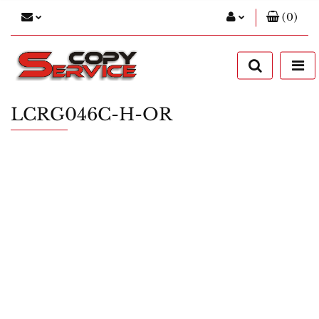
(
0
)
Zaloguj się
Zarejestruj się
Dodaj zgłoszenie
LCRG046C-H-OR