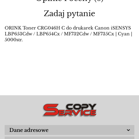
Zadaj pytanie
ORINK Toner CRG046H C do drukarek Canon iSENSYS
LBP653Cdw / LBP654Cx / MF732Cdw / MF735Cx | Cyan |
5000str.
Dane adresowe