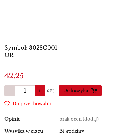
Symbol:
3028C001-
OR
42.25
szt.
Do koszyka
Do przechowalni
Opinie
brak ocen
(dodaj)
Wysyłka w ciągu
24 godziny