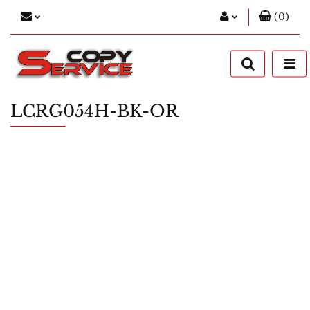
(
0
)
Zaloguj się
Zarejestruj się
Dodaj zgłoszenie
LCRG054H-BK-OR