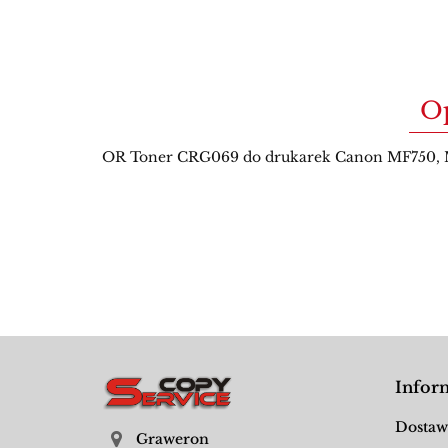
O
OR Toner CRG069 do drukarek Canon MF750, M
Infor
Dostaw
Graweron