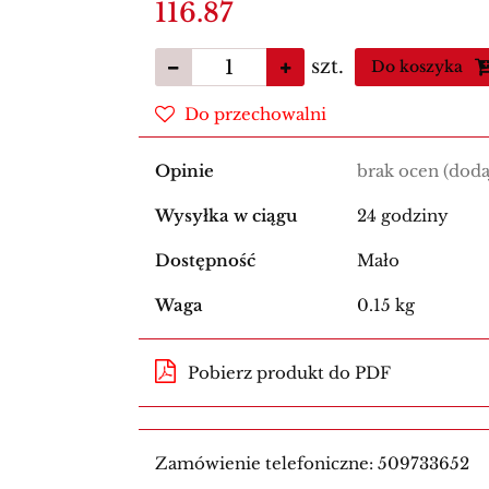
116.87
szt.
Do koszyka
Do przechowalni
Opinie
brak ocen
(doda
Wysyłka w ciągu
24 godziny
Dostępność
Mało
Waga
0.15 kg
Pobierz produkt do PDF
Zamówienie telefoniczne: 509733652