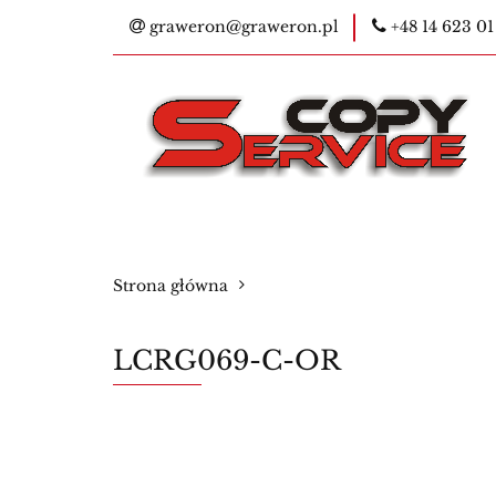
graweron@graweron.pl
+48 14 623 01
Kontakt
Kser
E-legitymacje na
Bestsellery
Ko
Kontakt
Kserokopiarki
Pieczątk
Strona główna
Materiały eksploatacyjne
Nowości
LCRG069-C-OR