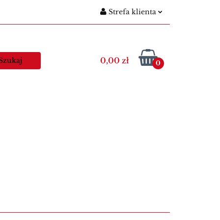
Strefa klienta
gitymacje szkolne
Zaloguj się
Nowości
Zarejestruj się
0,00 zł
0
Dodaj zgłoszenie
egitymacje nauczycielskie
Kawa