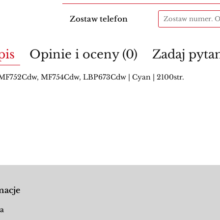
Zostaw telefon
pis
Opinie i oceny (0)
Zadaj pyta
F752Cdw, MF754Cdw, LBP673Cdw | Cyan | 2100str.
macje
a