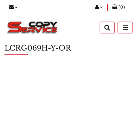
(
0
)
Zaloguj się
Zarejestruj się
Dodaj zgłoszenie
LCRG069H-Y-OR