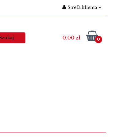
Strefa klienta
gitymacje szkolne
Zaloguj się
Nowości
Zarejestruj się
0,00 zł
0
Dodaj zgłoszenie
egitymacje nauczycielskie
Kawa