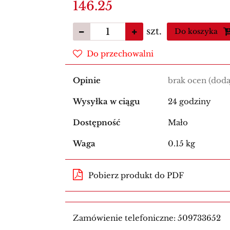
146.25
szt.
Do koszyka
Do przechowalni
Opinie
brak ocen
(doda
Wysyłka w ciągu
24 godziny
Dostępność
Mało
Waga
0.15 kg
Pobierz produkt do PDF
Zamówienie telefoniczne: 509733652