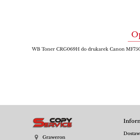
O
WB Toner CRG069H do drukarek Canon MF750, 
Infor
Dostaw
Graweron