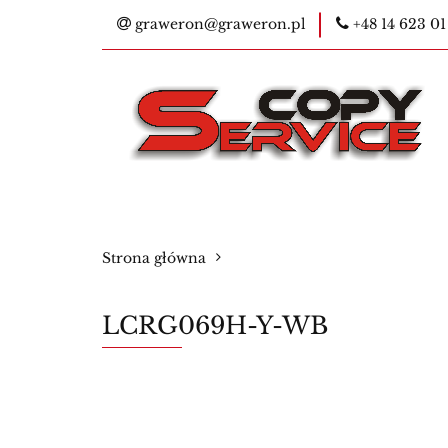
graweron@graweron.pl
+48 14 623 01
Kontakt
Kser
E-legitymacje na
Bestsellery
Ko
Kontakt
Kserokopiarki
Pieczątk
Strona główna
Materiały eksploatacyjne
Nowości
LCRG069H-Y-WB