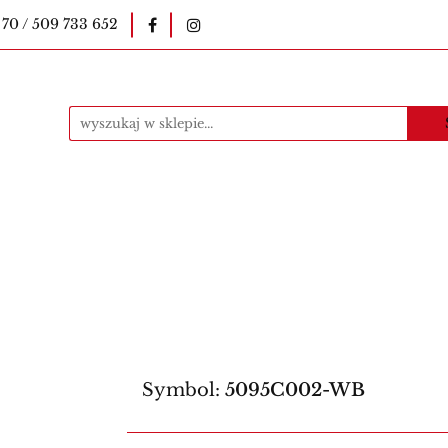
 70 / 509 733 652
okopiarki
Pieczątki
Druki szkolne
E-le
uczycielskie
Kawa
Materiały eksploatacyjne
ntakt
Produkty
i
Druki szkolne
E-legitymacje szkolne
E-l
Bestsellery
Kontakt
Produkty
Symbol:
5095C002-WB