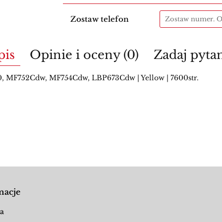
Zostaw telefon
pis
Opinie i oceny (0)
Zadaj pyta
MF752Cdw, MF754Cdw, LBP673Cdw | Yellow | 7600str.
macje
a