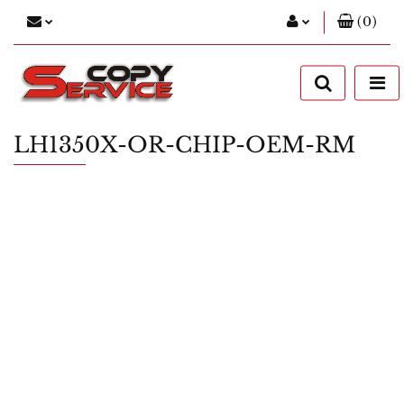
(
0
)
Zaloguj się
Zarejestruj się
Dodaj zgłoszenie
LH1350X-OR-CHIP-OEM-RM