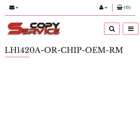
(
0
)
Zaloguj się
Zarejestruj się
Dodaj zgłoszenie
LH1420A-OR-CHIP-OEM-RM