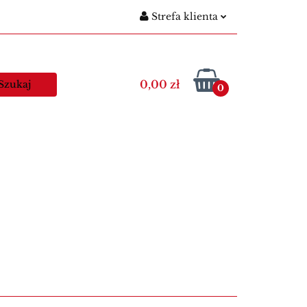
Strefa klienta
gitymacje szkolne
Zaloguj się
Nowości
Zarejestruj się
0,00 zł
0
Dodaj zgłoszenie
egitymacje nauczycielskie
Kawa