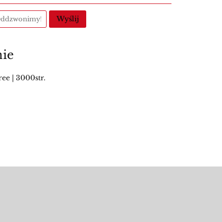
Wyślij
nie
e | 3000str.