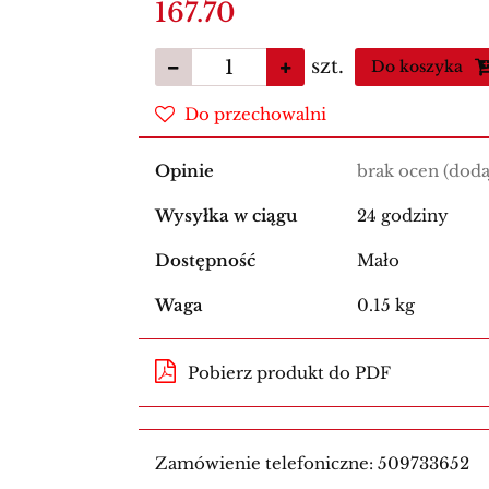
167.70
szt.
Do koszyka
Do przechowalni
Opinie
brak ocen
(doda
Wysyłka w ciągu
24 godziny
Dostępność
Mało
Waga
0.15 kg
Pobierz produkt do PDF
Zamówienie telefoniczne: 509733652