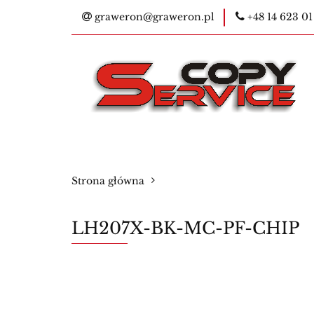
graweron@graweron.pl
+48 14 623 01
Kontakt
Kser
E-legitymacje na
Bestsellery
Ko
Kontakt
Kserokopiarki
Pieczątk
Strona główna
Materiały eksploatacyjne
Nowości
LH207X-BK-MC-PF-CHIP