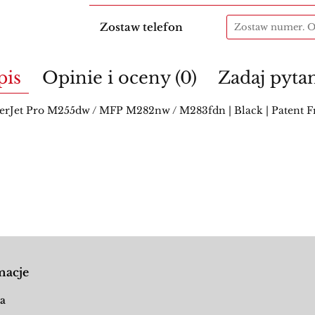
Zostaw telefon
pis
Opinie i oceny (0)
Zadaj pyta
et Pro M255dw / MFP M282nw / M283fdn | Black | Patent Fre
macje
a