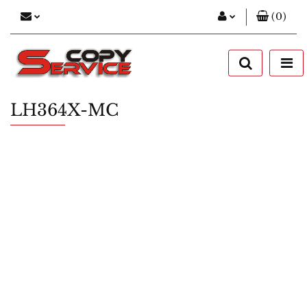
(
0
)
Zaloguj się
Zarejestruj się
Dodaj zgłoszenie
LH364X-MC