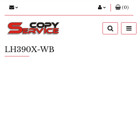
(
0
)
Zaloguj się
Zarejestruj się
Dodaj zgłoszenie
LH390X-WB