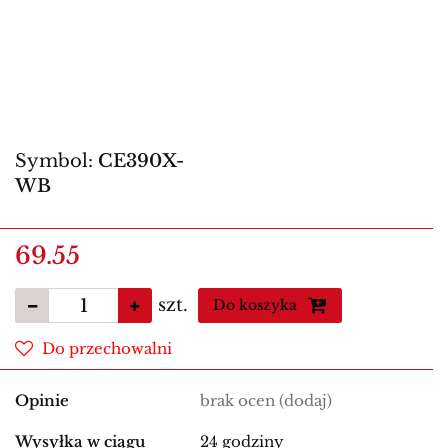
Symbol:
CE390X-
WB
69.55
szt.
Do koszyka
Do przechowalni
Opinie
brak ocen
(dodaj)
Wysyłka w ciągu
24 godziny