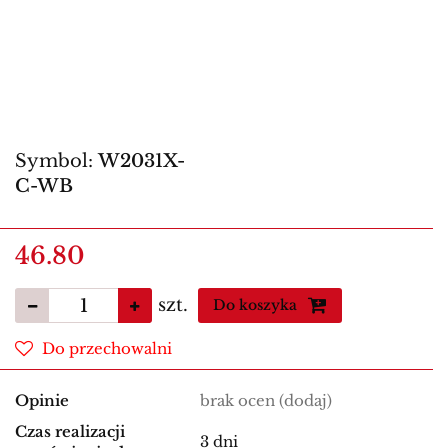
Symbol:
W2031X-
C-WB
46.80
szt.
Do koszyka
Do przechowalni
Opinie
brak ocen
(dodaj)
Czas realizacji
3 dni