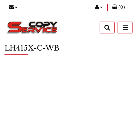
(
0
)
Zaloguj się
Zarejestruj się
Dodaj zgłoszenie
LH415X-C-WB