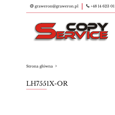
graweron@graweron.pl
+48 14 623 01
Kontakt
Kser
E-legitymacje na
Bestsellery
Ko
Kontakt
Kserokopiarki
Pieczątk
Strona główna
Materiały eksploatacyjne
Nowości
LH7551X-OR