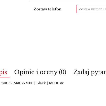
Zostaw telefon
pis
Opinie i oceny (0)
Zadaj pyta
3005 / M3027MFP | Black | 13000str.