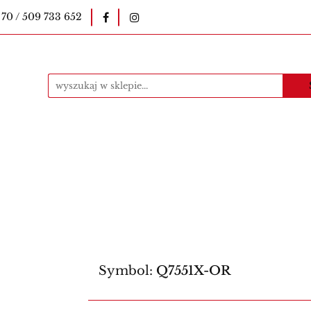
 70 / 509 733 652
okopiarki
Pieczątki
Druki szkolne
E-le
uczycielskie
Kawa
Materiały eksploatacyjne
ntakt
Produkty
i
Druki szkolne
E-legitymacje szkolne
E-l
Bestsellery
Kontakt
Produkty
Symbol:
Q7551X-OR