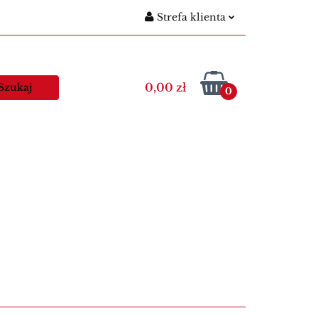
Strefa klienta
gitymacje szkolne
Zaloguj się
Nowości
Zarejestruj się
0,00 zł
0
Dodaj zgłoszenie
egitymacje nauczycielskie
Kawa