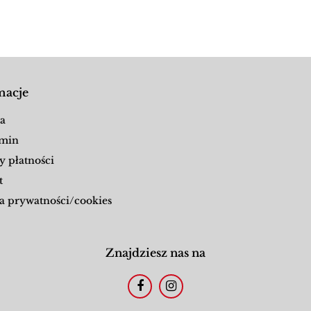
macje
a
min
y płatności
t
a prywatności/cookies
Znajdziesz nas na