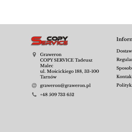
Infor
Dostaw
Graweron
Regula
COPY SERVICE Tadeusz
Malec
Sposob
ul. Mościckiego 188, 33-100
Kontak
Tarnów
Polityk
graweron@graweron.pl
+48 509 733 652