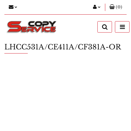
(
0
)
Zaloguj się
Zarejestruj się
Dodaj zgłoszenie
LHCC531A/CE411A/CF381A-OR