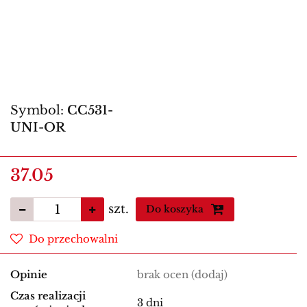
Symbol:
CC531-
UNI-OR
37.05
szt.
Do koszyka
Do przechowalni
Opinie
brak ocen
(dodaj)
Czas realizacji
3 dni