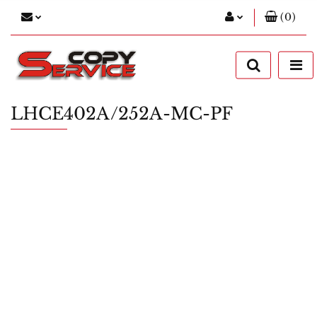
(
0
)
Zaloguj się
Zarejestruj się
Dodaj zgłoszenie
LHCE402A/252A-MC-PF