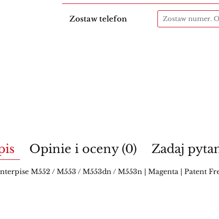
Zostaw telefon
pis
Opinie i oceny (0)
Zadaj pyta
erpise M552 / M553 / M553dn / M553n | Magenta | Patent Free