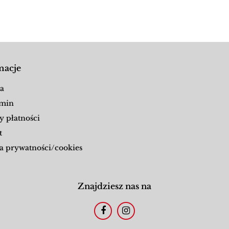
macje
a
min
y płatności
t
a prywatności/cookies
Znajdziesz nas na