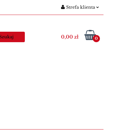
Strefa klienta
gitymacje szkolne
Zaloguj się
Nowości
Zarejestruj się
0,00 zł
0
Dodaj zgłoszenie
egitymacje nauczycielskie
Kawa