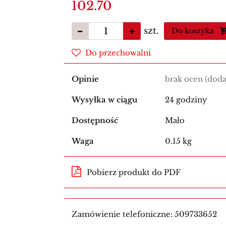
102.70
szt.
Do koszyka
Do przechowalni
Opinie
brak ocen
(doda
Wysyłka w ciągu
24 godziny
Dostępność
Mało
Waga
0.15 kg
Pobierz produkt do PDF
Zamówienie telefoniczne: 509733652