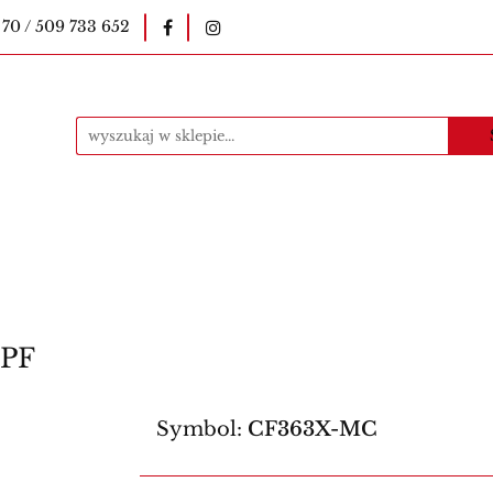
 70 / 509 733 652
okopiarki
Pieczątki
Druki szkolne
E-le
uczycielskie
Kawa
Materiały eksploatacyjne
ntakt
Produkty
i
Druki szkolne
E-legitymacje szkolne
E-l
Bestsellery
Kontakt
Produkty
PF
Symbol:
CF363X-MC