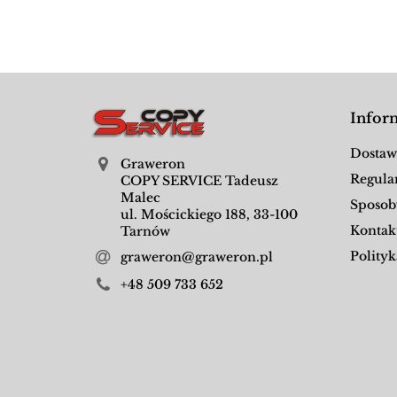
Infor
Dostaw
Graweron
Regula
COPY SERVICE Tadeusz
Malec
Sposob
ul. Mościckiego 188, 33-100
Kontak
Tarnów
Polityk
graweron@graweron.pl
+48 509 733 652