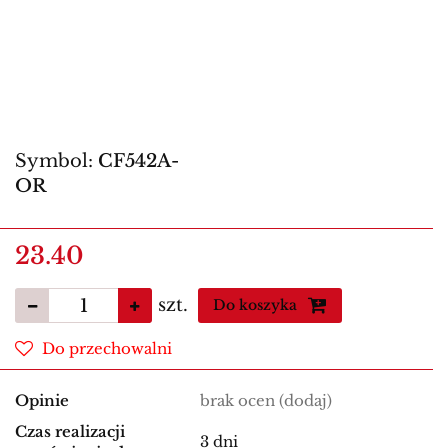
Symbol:
CF542A-
OR
23.40
szt.
Do koszyka
Do przechowalni
Opinie
brak ocen
(dodaj)
Czas realizacji
3 dni