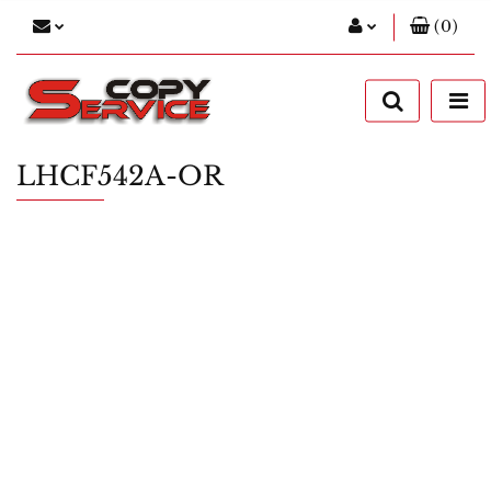
(
0
)
Zaloguj się
Zarejestruj się
Dodaj zgłoszenie
LHCF542A-OR