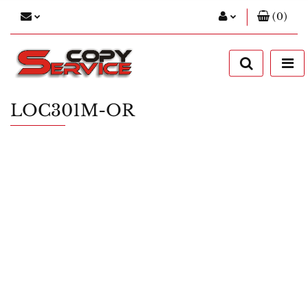
(
0
)
Zaloguj się
Zarejestruj się
Dodaj zgłoszenie
LOC301M-OR