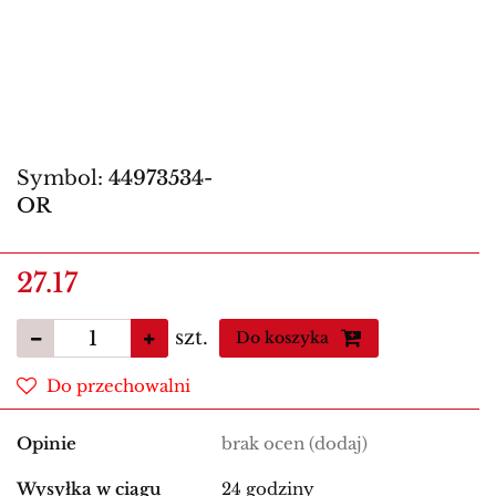
Symbol:
44973534-
OR
27.17
szt.
Do koszyka
Do przechowalni
Opinie
brak ocen
(dodaj)
Wysyłka w ciągu
24 godziny