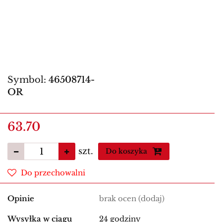
Symbol:
46508714-
OR
63.70
szt.
Do koszyka
Do przechowalni
Opinie
brak ocen
(dodaj)
Wysyłka w ciągu
24 godziny