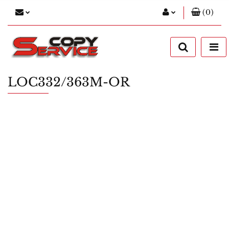
(
0
)
Zaloguj się
Zarejestruj się
Dodaj zgłoszenie
LOC332/363M-OR