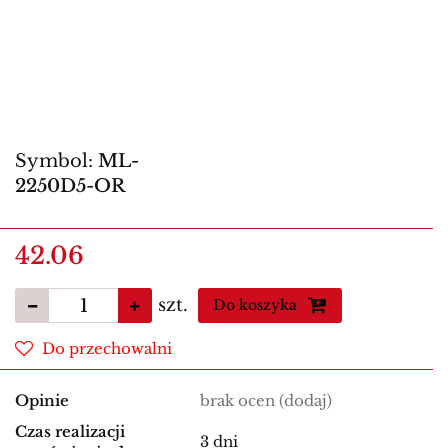
Symbol:
ML-
2250D5-OR
42.06
szt.
Do koszyka
Do przechowalni
Opinie
brak ocen
(dodaj)
Czas realizacji
3 dni