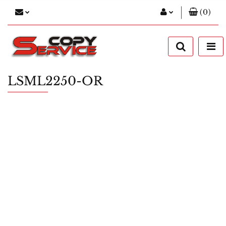
(
0
)
Zaloguj się
Zarejestruj się
Dodaj zgłoszenie
LSML2250-OR