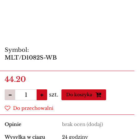
Symbol:
MLT/D1082S-WB
44.20
szt.
Do koszyka
Do przechowalni
Opinie
brak ocen
(dodaj)
Wysyłka w ciągu
24 godziny