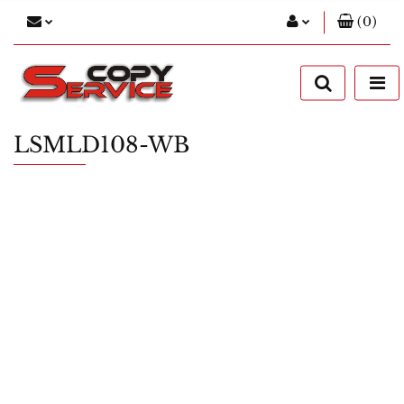
(
0
)
Zaloguj się
Zarejestruj się
Dodaj zgłoszenie
LSMLD108-WB