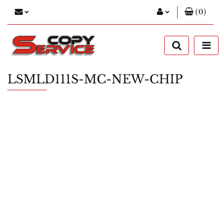
(
0
)
Zaloguj się
Zarejestruj się
Dodaj zgłoszenie
LSMLD111S-MC-NEW-CHIP