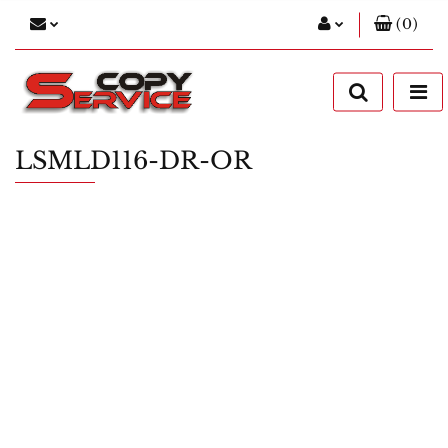
(
0
)
Zaloguj się
Zarejestruj się
Dodaj zgłoszenie
LSMLD116-DR-OR