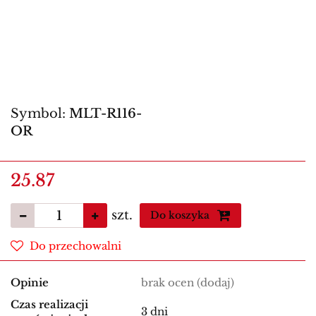
Symbol:
MLT-R116-
OR
25.87
szt.
Do koszyka
Do przechowalni
Opinie
brak ocen
(dodaj)
Czas realizacji
3 dni