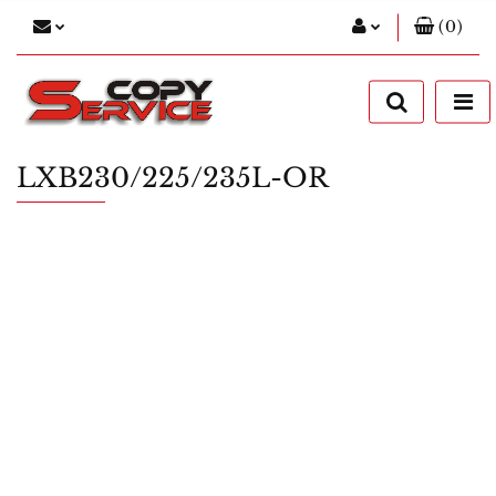
(
0
)
Zaloguj się
Zarejestruj się
Dodaj zgłoszenie
LXB230/225/235L-OR