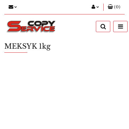
(
0
)
Zaloguj się
Zarejestruj się
Dodaj zgłoszenie
MEKSYK 1kg