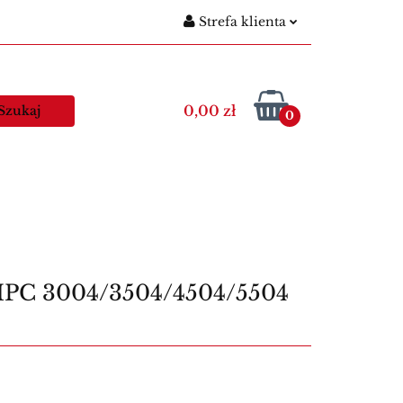
Strefa klienta
gitymacje szkolne
Zaloguj się
Nowości
Zarejestruj się
0,00 zł
0
Dodaj zgłoszenie
egitymacje nauczycielskie
Kawa
PC 3004/3504/4504/5504