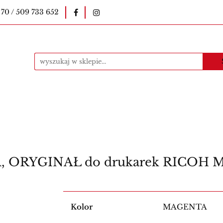
 70 / 509 733 652
okopiarki
Pieczątki
Druki szkolne
E-le
uczycielskie
Kawa
Materiały eksploatacyjne
ntakt
Produkty
i
Druki szkolne
E-legitymacje szkolne
E-l
Bestsellery
Kontakt
Produkty
 ORYGINAŁ do drukarek RICOH M
Kolor
MAGENTA