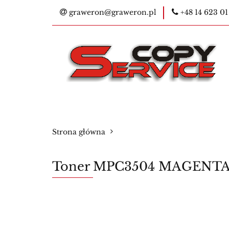
graweron@graweron.pl
+48 14 623 01
Kontakt
Kser
E-legitymacje na
Bestsellery
Ko
Kontakt
Kserokopiarki
Pieczątk
Strona główna
Materiały eksploatacyjne
Nowości
Toner MPC3504 MAGENTA,