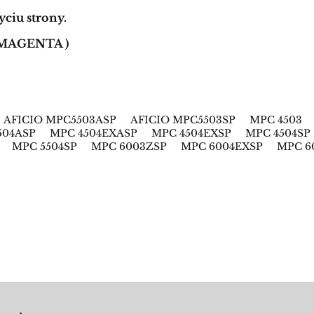
ciu strony.
 (MAGENTA )
P AFICIO MPC5503ASP AFICIO MPC5503SP MPC 450
504ASP MPC 4504EXASP MPC 4504EXSP MPC 4504S
P MPC 5504SP MPC 6003ZSP MPC 6004EXSP MPC 