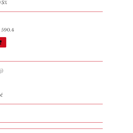
/5%
:
590.4
j)
ść