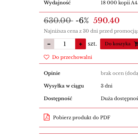
Wydajność
18 000 kopii A4
630.00
-6%
590.40
Najniższa cena z 30 dni przed promocją
szt.
Do koszyka
Do przechowalni
Opinie
brak ocen
(doda
Wysyłka w ciągu
3 dni
Dostępność
Duża dostępno
Pobierz produkt do PDF