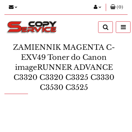
(
0
)
Zaloguj się
Zarejestruj się
Dodaj zgłoszenie
ZAMIENNIK MAGENTA C-
EXV49 Toner do Canon
imageRUNNER ADVANCE
C3320 C3320 C3325 C3330
C3530 C3525