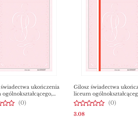
 świadectwa ukończenia
Gilosz świadectwa ukońc
 ogólnokształcącego,
liceum ogólnokształcące
ZPIECZONY
wyróżnieniem,
(0)
(0)
ZABEZPIECZONY
3.08