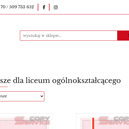
 70 / 509 733 652
okopiarki
Pieczątki
Druki szkolne
E-le
uczycielskie
Kawa
Materiały eksploatacyjne
ntakt
Produkty
i
Druki szkolne
E-legitymacje szkolne
E-l
Bestsellery
Kontakt
Produkty
sze dla liceum ogólnokształcącego