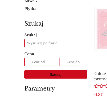
Kawa
Płytka
Szukaj
Szukaj
Cena
Gilosz
Szukaj
promo
ogólno
Parametry
0.37