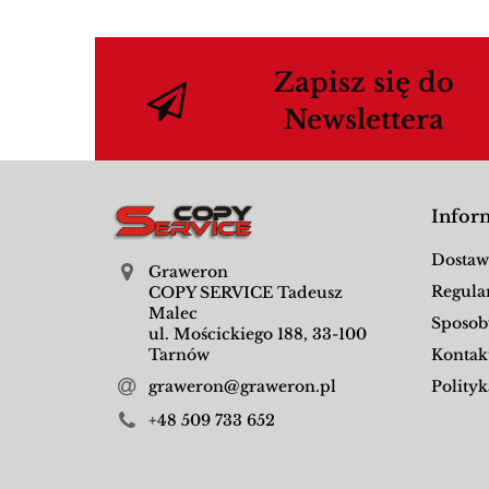
Zapisz się do
Newslettera
Infor
Dostaw
Graweron
Regula
COPY SERVICE Tadeusz
Malec
Sposob
ul. Mościckiego 188, 33-100
Kontak
Tarnów
Polityk
graweron@graweron.pl
+48 509 733 652