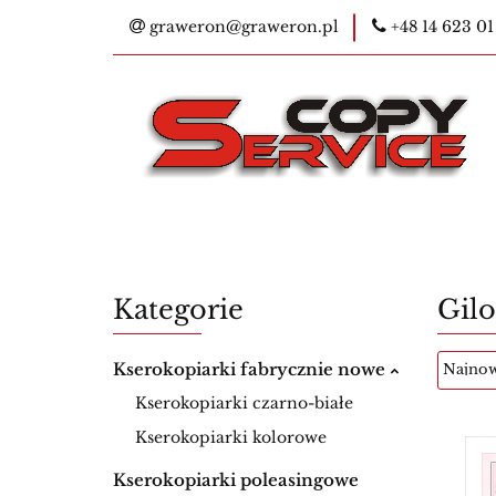
graweron@graweron.pl
+48 14 623 01
Kontakt
Kser
E-legitymacje na
Bestsellery
Ko
Kontakt
Kserokopiarki
Pieczątk
Materiały eksploatacyjne
Nowości
Kategorie
Gilo
Kserokopiarki fabrycznie nowe
Kserokopiarki czarno-białe
Kserokopiarki kolorowe
Kserokopiarki poleasingowe