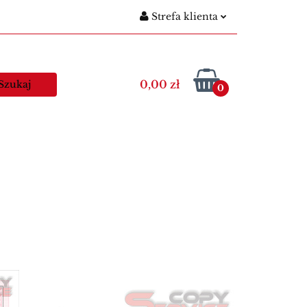
Strefa klienta
gitymacje szkolne
Zaloguj się
Nowości
Zarejestruj się
0,00 zł
0
Dodaj zgłoszenie
egitymacje nauczycielskie
Kawa