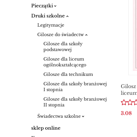
Pieczątki
Druki szkolne
Legitymacje
Gilosze do świadectw
Gilosze dla szkoły
podstawowej
Gilosze dla liceum
ogólnokształcącego
Gilosze dla technikum
Gilosze dla szkoły branżowej
Gilosz
I stopnia
liceum
Gilosze dla szkoły branżowej
ZABE
II stopnia
3.08
Świadectwa szkolne
sklep online