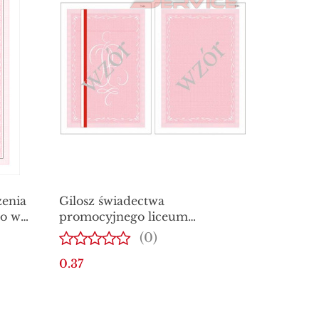
zenia
Gilosz świadectwa
go w
promocyjnego liceum
ogólnokształcącego w
(0)
wyróżnieniem
0.37